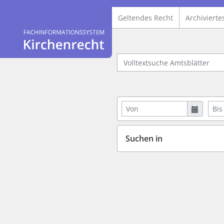
Geltendes Recht
Archivierte
Logo Fachinformationssystem Kirchenrecht
Volltextsuche Amtsblätter
Von
Bis
Suchen in
wbv Kommunikation: Kirchenverwaltung LAW|PUBLISHER