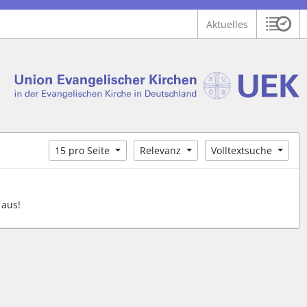
Aktuelles
Sitzu
Logo Union Ev. Kirchen in der EKD
 findet auch: "Pfarrerinitiative" oder "Pfarrerausschuss".
serer Hilfe.
15 pro Seite
Relevanz
Volltextsuche
 aus!