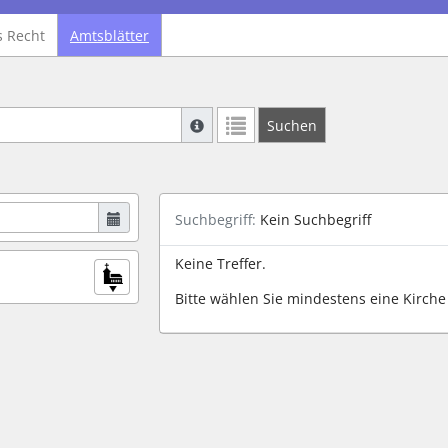
s Recht
Amtsblätter
Suche mit Platzhalter "*", Bsp. Pfarrer*,
Suchen
Weitere Suchoperatoren finden Sie in un
Suchbegriff:
Kein Suchbegriff
Keine Treffer.
Bitte wählen Sie mindestens eine Kirche