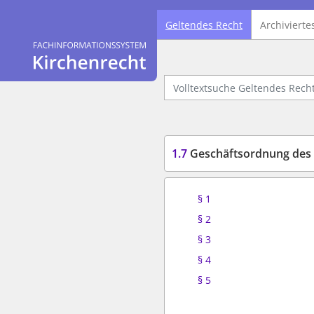
Geltendes Recht
Archivierte
Logo Fachinformationssystem Kirchenrecht
Volltextsuche Geltendes Recht
1.7
Geschäftsordnung des 
§ 1
§ 2
§ 3
§ 4
§ 5