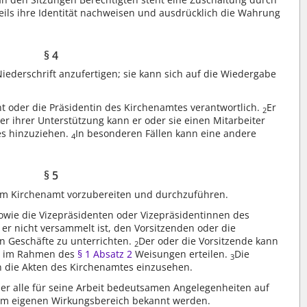
eweils ihre Identität nachweisen und ausdrücklich die Wahrung
§ 4
Niederschrift anzufertigen; sie kann sich auf die Wiedergabe
ent oder die Präsidentin des Kirchenamtes verantwortlich.
Er
2
er ihrer Unterstützung kann er oder sie einen Mitarbeiter
es hinzuziehen.
In besonderen Fällen kann eine andere
4
§ 5
em Kirchenamt vorzubereiten und durchzuführen.
sowie die Vizepräsidenten oder Vizepräsidentinnen des
r nicht versammelt ist, den Vorsitzenden oder die
en Geschäfte zu unterrichten.
Der oder die Vorsitzende kann
2
n im Rahmen des
§ 1 Absatz 2
Weisungen erteilen.
Die
3
in die Akten des Kirchenamtes einzusehen.
ber alle für seine Arbeit bedeutsamen Angelegenheiten auf
rem eigenen Wirkungsbereich bekannt werden.