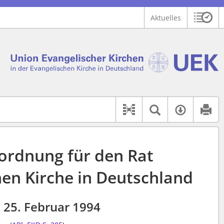
Aktuelles
Sitzu
Logo Union Ev. Kirchen in der EKD
 findet auch: "Pfarrerinitiative" oder "Pfarrerausschuss".
serer Hilfe.
Textsuche 
Verfüg
Dokument-Beziehu
ordnung für den Rat
hen Kirche in Deutschland
25. Februar 1994