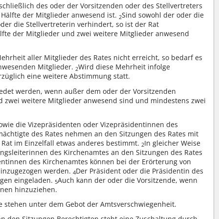
schließlich des oder der Vorsitzenden oder des Stellvertreters
 Hälfte der Mitglieder anwesend ist.
Sind sowohl der oder die
2
der die Stellvertreterin verhindert, so ist der Rat
lfte der Mitglieder und zwei weitere Mitglieder anwesend
hrheit aller Mitglieder des Rates nicht erreicht, so bedarf es
anwesenden Mitglieder.
Wird diese Mehrheit infolge
2
erzüglich eine weitere Abstimmung statt.
det werden, wenn außer dem oder der Vorsitzenden
nd zwei weitere Mitglieder anwesend sind und mindestens zwei
sowie die Vizepräsidenten oder Vizepräsidentinnen des
mächtigte des Rates nehmen an den Sitzungen des Rates mit
r Rat im Einzelfall etwas anderes bestimmt.
In gleicher Weise
2
lungsleiterinnen des Kirchenamtes an den Sitzungen des Rates
entinnen des Kirchenamtes können bei der Erörterung von
 hinzugezogen werden.
Der Präsident oder die Präsidentin des
4
ngen eingeladen.
Auch kann der oder die Vorsitzende, wenn
5
onen hinzuziehen.
 sie stehen unter dem Gebot der Amtsverschwiegenheit.
n den Sitzungen Berechtigten steht eine Zuschaltung durch