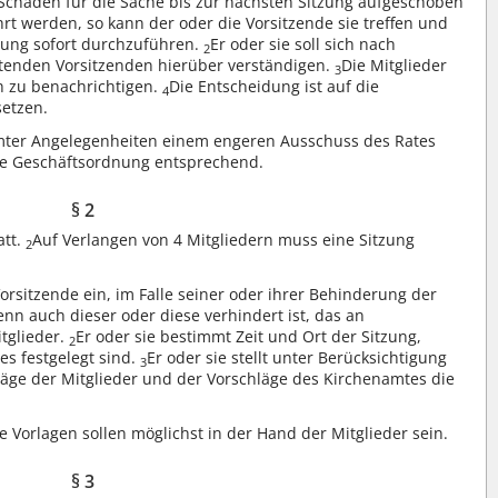
Schaden für die Sache bis zur nächsten Sitzung aufgeschoben
rt werden, so kann der oder die Vorsitzende sie treffen und
dung sofort durchzuführen.
Er oder sie soll sich nach
2
retenden Vorsitzenden hierüber verständigen.
Die Mitglieder
3
h zu benachrichtigen.
Die Entscheidung ist auf die
4
setzen.
mmter Angelegenheiten einem engeren Ausschuss des Rates
ese Geschäftsordnung entsprechend.
§ 2
att.
Auf Verlangen von 4 Mitgliedern muss eine Sitzung
2
orsitzende ein, im Falle seiner oder ihrer Behinderung der
enn auch dieser oder diese verhindert ist, das an
tglieder.
Er oder sie bestimmt Zeit und Ort der Sitzung,
2
es festgelegt sind.
Er oder sie stellt unter Berücksichtigung
3
räge der Mitglieder und der Vorschläge des Kirchenamtes die
Vorlagen sollen möglichst in der Hand der Mitglieder sein.
§ 3