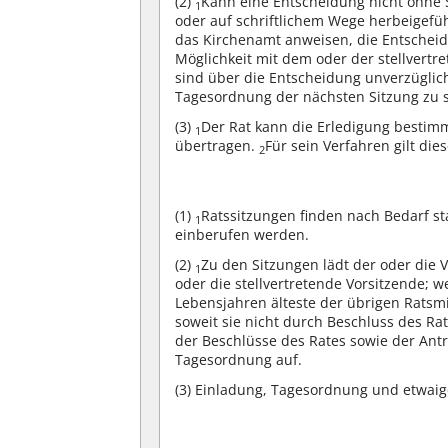
(2)
Kann eine Entscheidung nicht ohne 
1
oder auf schriftlichem Wege herbeigefüh
das Kirchenamt anweisen, die Entschei
Möglichkeit mit dem oder der stellvert
sind über die Entscheidung unverzüglic
Tagesordnung der nächsten Sitzung zu 
(3)
Der Rat kann die Erledigung besti
1
übertragen.
Für sein Verfahren gilt di
2
(1)
Ratssitzungen finden nach Bedarf st
1
einberufen werden.
(2)
Zu den Sitzungen lädt der oder die V
1
oder die stellvertretende Vorsitzende; w
Lebensjahren älteste der übrigen Ratsmi
soweit sie nicht durch Beschluss des Rat
der Beschlüsse des Rates sowie der Ant
Tagesordnung auf.
(3)
Einladung, Tagesordnung und etwaige 