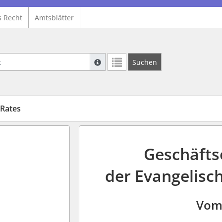
s Recht
Amtsblätter
Suche mit Platzhalter "*", Bsp. Pfarrer*,
Suchen
Weitere Suchoperatoren finden Sie in un
Rates
Geschäfts
der Evangelisc
Vom 