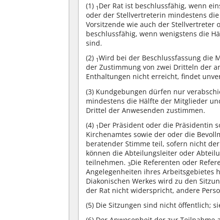
(1)
Der Rat ist beschlussfähig, wenn ein
1
oder der Stellvertreterin mindestens die
Vorsitzende wie auch der Stellvertreter o
beschlussfähig, wenn wenigstens die Hä
sind.
(2)
Wird bei der Beschlussfassung die Me
1
der Zustimmung von zwei Dritteln der 
Enthaltungen nicht erreicht, findet unv
(3)
Kundgebungen dürfen nur verabschie
mindestens die Hälfte der Mitglieder u
Drittel der Anwesenden zustimmen.
(4)
Der Präsident oder die Präsidentin 
1
Kirchenamtes sowie der oder die Bevoll
beratender Stimme teil, sofern nicht de
können die Abteilungsleiter oder Abtei
teilnehmen.
Die Referenten oder Refer
3
Angelegenheiten ihres Arbeitsgebietes
Diakonischen Werkes wird zu den Sitzu
der Rat nicht widerspricht, andere Pers
(5)
Die Sitzungen sind nicht öffentlich;
(6)
Der Anwesenheit der zur Teilnahme a