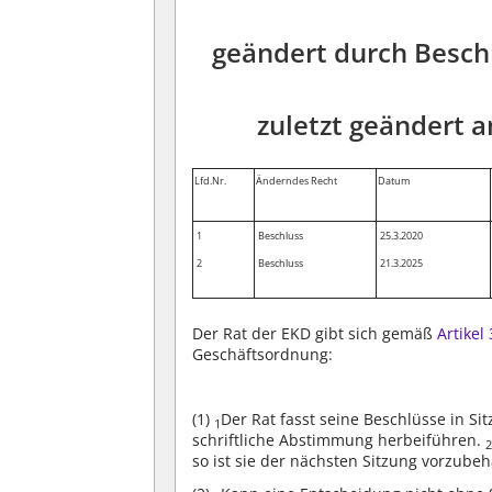
geändert durch Besch
zuletzt geändert a
Lfd.Nr.
Änderndes Recht
Datum
1
Beschluss
25.3.2020
2
Beschluss
21.3.2025
Der Rat der EKD gibt sich gemäß
Artikel
Geschäftsordnung:
(1)
Der Rat fasst seine Beschlüsse in S
1
schriftliche Abstimmung herbeiführen.
so ist sie der nächsten Sitzung vorzubeh