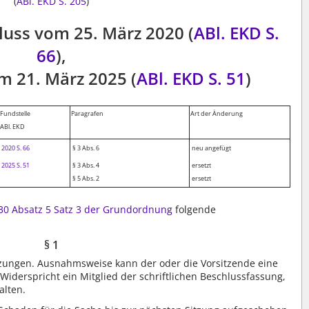
(
ABl. EKD S. 205
)
luss vom 25. März 2020 (
ABl. EKD S.
66
),
m 21. März 2025 (
ABl. EKD S. 51
)
Fundstelle
Paragrafen
Art der Änderung
ABl. EKD
2020 S. 66
§ 3 Abs. 6
neu angefügt
2025 S. 51
§ 3 Abs. 4
ersetzt
§ 5 Abs. 2
ersetzt
 30 Absatz 5 Satz 3 der Grundordnung
folgende
§ 1
itzungen. Ausnahmsweise kann der oder die Vorsitzende eine
Widerspricht ein Mitglied der schriftlichen Beschlussfassung,
2
alten.