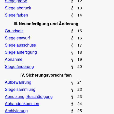
Siegelgröße
§
12
Siegelabdruck
§
13
Siegelfarben
§
14
III. Neuanfertigung und Änderung
Grundsatz
§
15
Siegelentwurf
§
16
Siegelausschuss
§
17
Siegelanfertigung
§
18
Abnahme
§
19
Siegeländerung
§
20
IV. Sicherungsvorschriften
Aufbewahrung
§
21
Siegelsammlung
§
22
Abnutzung, Beschädigung
§
23
Abhandenkommen
§
24
Archivierung
§
25