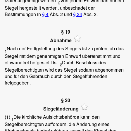
Material gefertigt werden.
Von jedem Entwurf darf nur ein
2
Siegel hergestellt werden, unbeschadet der
Bestimmungen in
§ 4
Abs. 2 und
§ 24
Abs. 2.
§ 19
Abnahme
Nach der Fertigstellung des Siegels ist zu prüfen, ob das
1
Siegel mit dem genehmigten Entwurf übereinstimmt und
einwandfrei hergestellt ist.
Durch Beschluss des
2
Siegelberechtigten wird das Siegel sodann abgenommen
und für den Gebrauch durch den Siegelführenden
freigegeben.
§ 20
Siegeländerung
(1)
Die kirchliche Aufsichtsbehörde kann den
1
Siegelberechtigten auffordern, die Änderung eines
Kirchensiegels herbeizuführen, soweit das Siegel den