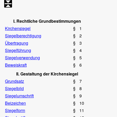
I. Rechtliche Grundbestimmungen
Kirchensiegel
§
1
Siegelberechtigung
§
2
Übertragung
§
3
Siegelführung
§
4
Siegelverwendung
§
5
Beweiskraft
§
6
II. Gestaltung der Kirchensiegel
Grundsatz
§
7
Siegelbild
§
8
Siegelumschrift
§
9
Beizeichen
§
10
Siegelform
§
11