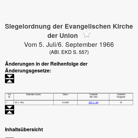
Siegelordnung der Evangelischen Kirche
der Union
Vom 5. Juli/6. September 1966
(ABl. EKD S. 557)
Änderungen in der Reihenfolge der
Änderungsgesetze:
Lfd.
Änderndes Gesetz
Datum
Fundstelle
Geänderte
Nr.
ABl. EKD
Paragrafen
1
VO z. Änd.
6.6.2001
2001 S. 384
25
Inhaltsübersicht