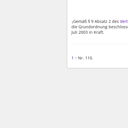
Gemäß § 9 Absatz 2 des
Vert
1
die Grundordnung beschlossen
Juli 2003 in Kraft.
1
↑
Nr. 110.
wbv Kommunikation: Kirchenverwaltung LAW|PUBLISHER