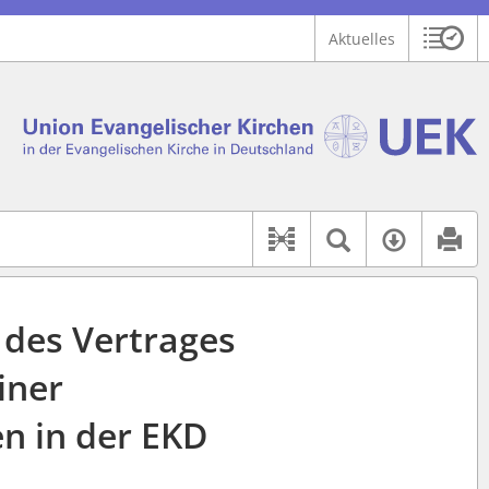
Aktuelles
Sitzu
Logo Union Ev. Kirchen in der EKD
 findet auch: "Pfarrerinitiative" oder "Pfarrerausschuss".
serer Hilfe.
Textsuche 
Verfüg
Dokument-Beziehu
 des Vertrages
iner
n in der EKD