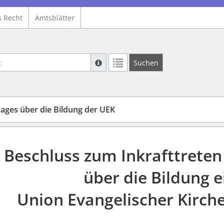
s Recht
Amtsblätter
Suche mit Platzhalter "*", Bsp. Pfarrer*,
Suchen
Weitere Suchoperatoren finden Sie in un
rages über die Bildung der UEK
Beschluss zum Inkrafttreten
über die Bildung e
Union Evangelischer Kirche