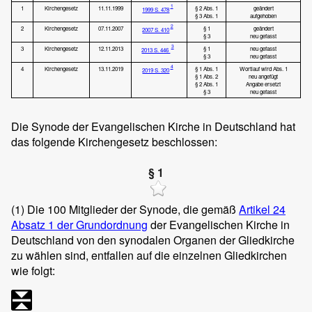
1
1
Kirchengesetz
11.11.1999
§ 2 Abs. 1
geändert
1999 S. 478
§ 3 Abs. 1
aufgehoben
2
2
Kirchengesetz
07.11.2007
§ 1
geändert
2007 S. 410
§ 3
neu gefasst
3
3
Kirchengesetz
12.11.2013
§ 1
neu gefasst
2013 S. 446
§ 3
neu gefasst
4
4
Kirchengesetz
13.11.2019
§ 1 Abs. 1
Wortlauf wird Abs. 1
2019 S. 320
§ 1 Abs. 2
neu angefügt
§ 2 Abs. 1
Angabe ersetzt
§ 3
neu gefasst
Die Synode der Evangelischen Kirche in Deutschland hat
das folgende Kirchengesetz beschlossen:
§ 1
(1)
Die 100 Mitglieder der Synode, die gemäß
Artikel 24
Absatz 1 der Grundordnung
der Evangelischen Kirche in
Deutschland von den synodalen Organen der Gliedkirche
zu wählen sind, entfallen auf die einzelnen Gliedkirchen
wie folgt: