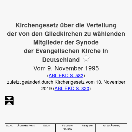
Kirchengesetz über die Verteilung
der von den Gliedkirchen zu wählenden
Mitglieder der Synode
der Evangelischen Kirche in
Deutschland
Vom 9. November 1995
(
ABl. EKD S. 582
)
zuletzt geändert durch Kirchengesetz vom 13. November
2019 (
ABl. EKD S. 320
)
Lfd.Nr.
Änderndes Recht
Datum
Fundstelle
Paragrafen
Art der Änderung
ABl. EKD