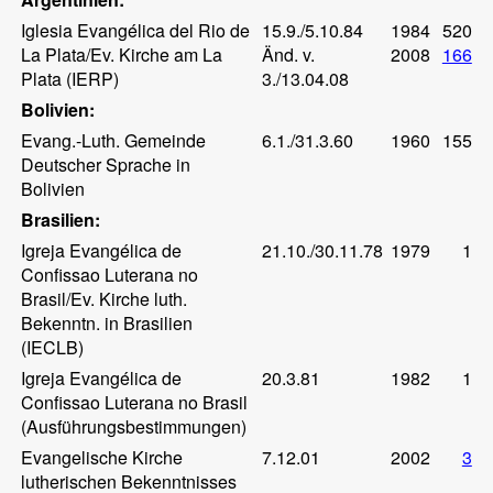
Iglesia Evangélica del Rio de
15.9./5.10.84
1984
520
La Plata/Ev. Kirche am La
Änd. v.
2008
166
Plata (IERP)
3./13.04.08
Bolivien:
Evang.-Luth. Gemeinde
6.1./31.3.60
1960
155
Deutscher Sprache in
Bolivien
Brasilien:
Igreja Evangélica de
21.10./30.11.78
1979
1
Confissao Luterana no
Brasil/Ev. Kirche luth.
Bekenntn. in Brasilien
(IECLB)
Igreja Evangélica de
20.3.81
1982
1
Confissao Luterana no Brasil
(Ausführungsbestimmungen)
Evangelische Kirche
7.12.01
2002
3
lutherischen Bekenntnisses