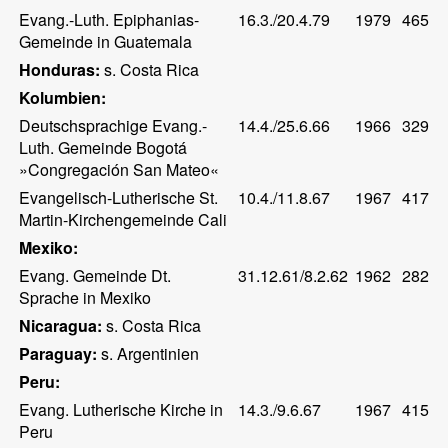
Evang.-Luth. Epiphanias-
16.3./20.4.79
1979
465
Gemeinde in Guatemala
Honduras:
s. Costa Rica
Kolumbien:
Deutschsprachige Evang.-
14.4./25.6.66
1966
329
Luth. Gemeinde Bogotá
»Congregación San Mateo«
Evangelisch-Lutherische St.
10.4./11.8.67
1967
417
Martin-Kirchengemeinde Cali
Mexiko:
Evang. Gemeinde Dt.
31.12.61/8.2.62
1962
282
Sprache in Mexiko
Nicaragua:
s. Costa Rica
Paraguay:
s. Argentinien
Peru:
Evang. Lutherische Kirche in
14.3./9.6.67
1967
415
Peru