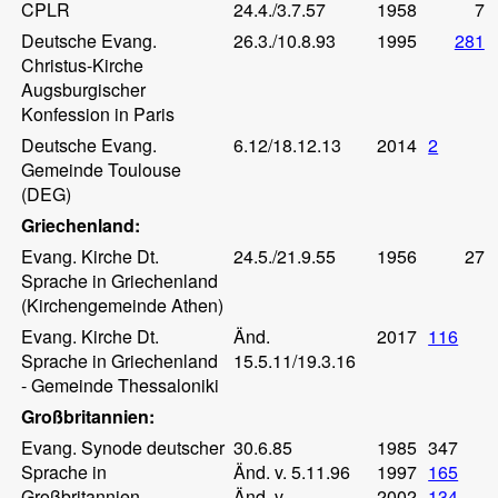
CPLR
24.4./3.7.57
1958
7
Deutsche Evang.
26.3./10.8.93
1995
281
Christus-Kirche
Augsburgischer
Konfession in Paris
Deutsche Evang.
6.12/18.12.13
2014
2
Gemeinde Toulouse
(DEG)
Griechenland:
Evang. Kirche Dt.
24.5./21.9.55
1956
27
Sprache in Griechenland
(Kirchengemeinde Athen)
Evang. Kirche Dt.
Änd.
2017
116
Sprache in Griechenland
15.5.11/19.3.16
- Gemeinde Thessaloniki
Großbritannien:
Evang. Synode deutscher
30.6.85
1985
347
Sprache in
Änd. v. 5.11.96
1997
165
Großbritannien
Änd. v.
2002
134