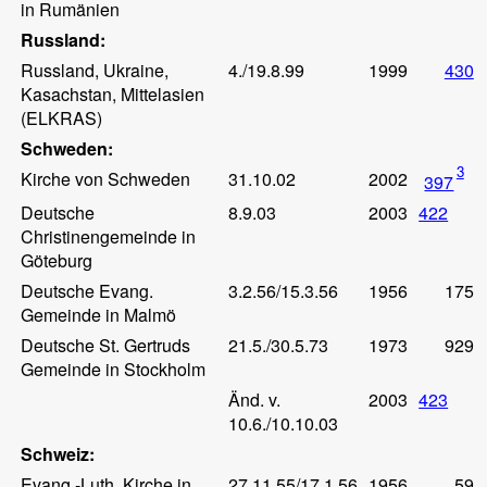
in Rumänien
Russland:
Russland, Ukraine,
4./19.8.99
1999
430
Kasachstan, Mittelasien
(ELKRAS)
Schweden:
3
Kirche von Schweden
31.10.02
2002
397
Deutsche
8.9.03
2003
422
Christinengemeinde in
Göteburg
Deutsche Evang.
3.2.56/15.3.56
1956
175
Gemeinde in Malmö
Deutsche St. Gertruds
21.5./30.5.73
1973
929
Gemeinde in Stockholm
Änd. v.
2003
423
10.6./10.10.03
Schweiz:
Evang.-Luth. Kirche in
27.11.55/17.1.56
1956
59