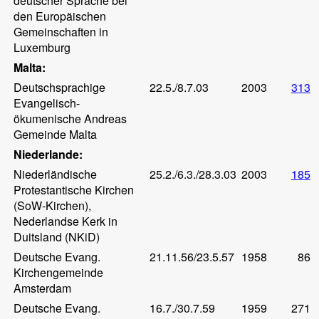
deutscher Sprache bei
den Europäischen
Gemeinschaften in
Luxemburg
Malta:
Deutschsprachige
22.5./8.7.03
2003
313
Evangelisch-
ökumenische Andreas
Gemeinde Malta
Niederlande:
Niederländische
25.2./6.3./28.3.03
2003
185
Protestantische Kirchen
(SoW-Kirchen),
Nederlandse Kerk in
Duitsland (NKiD)
Deutsche Evang.
21.11.56/23.5.57
1958
86
Kirchengemeinde
Amsterdam
Deutsche Evang.
16.7./30.7.59
1959
271