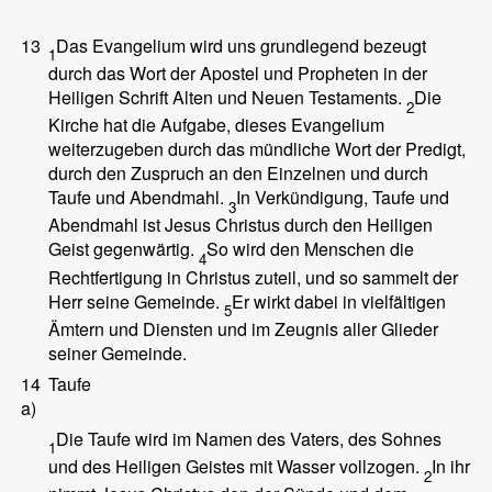
13
Das Evangelium wird uns grundlegend bezeugt
1
durch das Wort der Apostel und Propheten in der
Heiligen Schrift Alten und Neuen Testaments.
Die
2
Kirche hat die Aufgabe, dieses Evangelium
weiterzugeben durch das mündliche Wort der Predigt,
durch den Zuspruch an den Einzelnen und durch
Taufe und Abendmahl.
In Verkündigung, Taufe und
3
Abendmahl ist Jesus Christus durch den Heiligen
Geist gegenwärtig.
So wird den Menschen die
4
Rechtfertigung in Christus zuteil, und so sammelt der
Herr seine Gemeinde.
Er wirkt dabei in vielfältigen
5
Ämtern und Diensten und im Zeugnis aller Glieder
seiner Gemeinde.
14
Taufe
a)
Die Taufe wird im Namen des Vaters, des Sohnes
1
und des Heiligen Geistes mit Wasser vollzogen.
In ihr
2