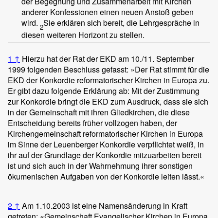
der Begegnung und Zusammenarbeit mit Kirchen
anderer Konfessionen einen neuen Anstoß geben
wird.
Sie erklären sich bereit, die Lehrgespräche in
2
diesen weiteren Horizont zu stellen.
1
↑
Hierzu hat der Rat der EKD am 10./11. September
1999 folgenden Beschluss gefasst: »Der Rat stimmt für die
EKD der Konkordie reformatorischer Kirchen in Europa zu.
Er gibt dazu folgende Erklärung ab: Mit der Zustimmung
zur Konkordie bringt die EKD zum Ausdruck, dass sie sich
in der Gemeinschaft mit ihren Gliedkirchen, die diese
Entscheidung bereits früher vollzogen haben, der
Kirchengemeinschaft reformatorischer Kirchen in Europa
im Sinne der Leuenberger Konkordie verpflichtet weiß, in
ihr auf der Grundlage der Konkordie mitzuarbeiten bereit
ist und sich auch in der Wahrnehmung ihrer sonstigen
ökumenischen Aufgaben von der Konkordie leiten lässt.«
2
↑
Am 1.10.2003 ist eine Namensänderung in Kraft
getreten: «Gemeinschaft Evangelischer Kirchen in Europa