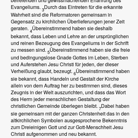
befreienden und gewissmachenden Erfahrung des
Evangeliums.
Durch das Eintreten für die erkannte
3
Wahrheit sind die Reformatoren gemeinsam in
Gegensatz zu kirchlichen Überlieferungen jener Zeit
geraten.
Übereinstimmend haben sie deshalb
4
bekannt, dass Leben und Lehre an der ursprünglichen
und reinen Bezeugung des Evangeliums in der Schrift
zu messen sind.
Übereinstimmend haben sie die freie
5
und bedingungslose Gnade Gottes im Leben, Sterben
und Auferstehen Jesu Christi für jeden, der dieser
Verheißung glaubt, bezeugt.
Übereinstimmend haben
6
sie bekannt, dass Handeln und Gestalt der Kirche
allein von dem Auftrag her zu bestimmen sind, dieses
Zeugnis in der Welt auszurichten, und dass das Wort
des Herrn jeder menschlichen Gestaltung der
christlichen Gemeinde überlegen bleibt.
Dabei haben
7
sie gemeinsam mit der ganzen Christenheit das in den
altkirchlichen Symbolen ausgesprochene Bekenntnis
zum Dreieinigen Gott und zur Gott-Menschheit Jesu
Christi aufgenommen und neu bekannt.