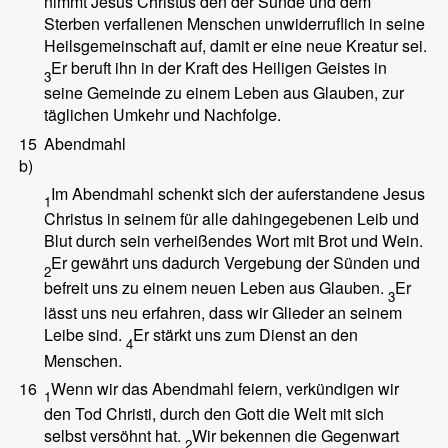
nimmt Jesus Christus den der Sünde und dem
Sterben verfallenen Menschen unwiderruflich in seine
Heilsgemeinschaft auf, damit er eine neue Kreatur sei.
Er beruft ihn in der Kraft des Heiligen Geistes in
3
seine Gemeinde zu einem Leben aus Glauben, zur
täglichen Umkehr und Nachfolge.
15
Abendmahl
b)
Im Abendmahl schenkt sich der auferstandene Jesus
1
Christus in seinem für alle dahingegebenen Leib und
Blut durch sein verheißendes Wort mit Brot und Wein.
Er gewährt uns dadurch Vergebung der Sünden und
2
befreit uns zu einem neuen Leben aus Glauben.
Er
3
lässt uns neu erfahren, dass wir Glieder an seinem
Leibe sind.
Er stärkt uns zum Dienst an den
4
Menschen.
16
Wenn wir das Abendmahl feiern, verkündigen wir
1
den Tod Christi, durch den Gott die Welt mit sich
selbst versöhnt hat.
Wir bekennen die Gegenwart
2