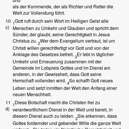
und
als der Kommende, der als Richter und Retter die
Welt zur Vollendung führt.
10
Gott ruft durch sein Wort im Heiligen Geist alle
1
c)
Menschen zu Umkehr und Glauben und spricht dem
Sünder, der glaubt, seine Gerechtigkeit in Jesus
Christus zu.
Wer dem Evangelium vertraut, ist um
2
Christi willen gerechtfertigt vor Gott und von der
Anklage des Gesetzes befreit.
Er lebt in täglicher
3
Umkehr und Erneuerung zusammen mit der
Gemeinde im Lobpreis Gottes und im Dienst am
anderen, in der Gewissheit, dass Gott seine
Herrschaft vollenden wird.
So schafft Gott neues
4
Leben und setzt inmitten der Welt den Anfang einer
neuen Menschheit.
11
Diese Botschaft macht die Christen frei zu
1
d)
verantwortlichem Dienst in der Welt und bereit, in
diesem Dienst auch zu leiden.
Sie erkennen, dass
2
Gottes fordernder und gebender Wille die ganze Welt