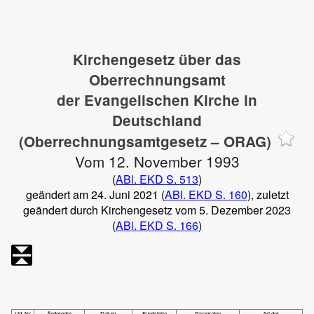
Kirchengesetz über das
Oberrechnungsamt
der Evangelischen Kirche in
Deutschland
(Oberrechnungsamtgesetz – ORAG)
Vom 12. November 1993
(
ABl. EKD S. 513
)
geändert am 24. Juni 2021 (
ABl. EKD S. 160
), zuletzt
geändert durch Kirchengesetz vom 5. Dezember 2023
(
ABl. EKD S. 166
)
Lfd. Nr.
Änderndes
Datum
Fundstelle
Paragrafen
Art der