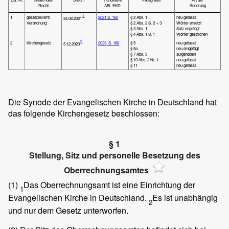
Recht
ABl. EKD
Änderung
1
1
gesetzesvertr.
2021 S. 160
§ 2 Abs. 1
neu gefasst
24.06.2021
Verordnung
§ 2 Abs. 2 S. 2 + 3
Wörter ersetzt
§ 3 Abs. 1
Satz angefügt
§ 4 Abs. 1 S. 1
Wörter gestrichen
2
2
Kirchengesetz
2023, S. 166
§ 5
neu gefasst
5.12.2023
§ 5a
neu eingefügt
§ 7 Abs. 3
aufgehoben
§ 10 Abs. 2 Nr. 1
neu gefasst
§ 11
neu gefasst
Die Synode der Evangelischen Kirche in Deutschland hat
das folgende Kirchengesetz beschlossen:
§ 1
Stellung, Sitz und personelle Besetzung des
Oberrechnungsamtes
(1)
Das Oberrechnungsamt ist eine Einrichtung der
1
Evangelischen Kirche in Deutschland.
Es ist unabhängig
2
und nur dem Gesetz unterworfen.