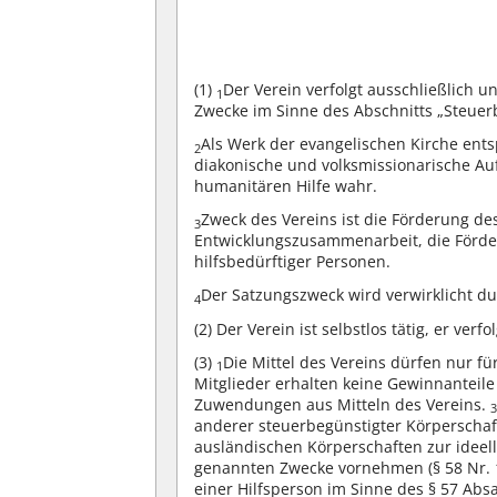
(1)
Der Verein verfolgt ausschließlich u
1
Zwecke im Sinne des Abschnitts „Steue
Als Werk der evangelischen Kirche ent
2
diakonische und volksmissionarische A
humanitären Hilfe wahr.
Zweck des Vereins ist die Förderung d
3
Entwicklungszusammenarbeit, die Förder
hilfsbedürftiger Personen.
Der Satzungszweck wird verwirklicht du
4
(2)
Der Verein ist selbstlos tätig, er verfo
(3)
Die Mittel des Vereins dürfen nur 
1
Mitglieder erhalten keine Gewinnanteile 
Zuwendungen aus Mitteln des Vereins.
anderer steuerbegünstigter Körperschaf
ausländischen Körperschaften zur ideel
genannten Zwecke vornehmen (§ 58 Nr. 
einer Hilfsperson im Sinne des § 57 Abs