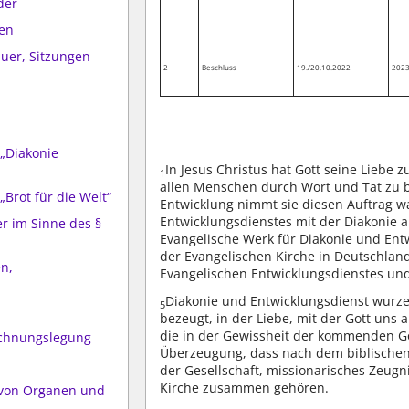
der
ben
auer, Sitzungen
2
Beschluss
19./20.10.2022
2023
 „Diakonie
In Jesus Christus hat Gott seine Liebe 
1
allen Menschen durch Wort und Tat zu
„Brot für die Welt“
Entwicklung nimmt sie diesen Auftrag w
Entwicklungsdienstes mit der Diakonie
er im Sinne des §
Evangelische Werk für Diakonie und Ent
der Evangelischen Kirche in Deutschlan
en,
Evangelischen Entwicklungsdienstes un
Diakonie und Entwicklungsdienst wurze
5
bezeugt, in der Liebe, mit der Gott uns
die in der Gewissheit der kommenden G
echnungslegung
Überzeugung, dass nach dem biblischen
der Gesellschaft, missionarisches Zeu
Kirche zusammen gehören.
von Organen und