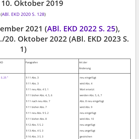
10. Oktober 2019
(
ABl. EKD 2020 S. 128
)
zember 2021 (
ABl. EKD 2022 S. 25
),
./20. Oktober 2022 (ABl. EKD 2023 S.
1)
EKD
Paragrafen
Art der
Änderung
 S. 25
1
§ 11 Abs. 3
neu eingefügt
§ 11 Abs. 3
wird Abs. 4
§ 11 neu Abs. 4 S. 1
Wort ersetzt
§ 11 bisher Abs. 4, 5, 6
werden Abs. 5, 6, 7
§ 11 nach neu Abs. 7
Abs. 8 neu eingefügt
§ 11 bisher Abs. 7
wird Abs. 9
§ 11 neu Abs. 9 S. 2
neu eingefügt
§ 11 bisher Abs. 8
wird Abs. 10
§ 12 Abs. 5 S. 2
neu angefügt
§ 13 Abs. 4 S. 3
neu angefügt
§ 16 Abs. 3 S. 3
gestrichen