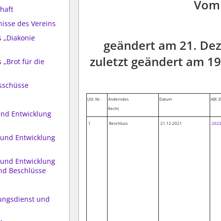
Vom 
chaft
isse des Vereins
 „Diakonie
geändert am 21. De
zuletzt geändert am 19
 „Brot für die
usschüsse
Lfd. Nr.
Änderndes
Datum
ABl. 
Recht
und Entwicklung
1
Beschluss
21.12.2021
2022
 und Entwicklung
 und Entwicklung
nd Beschlüsse
ungsdienst und