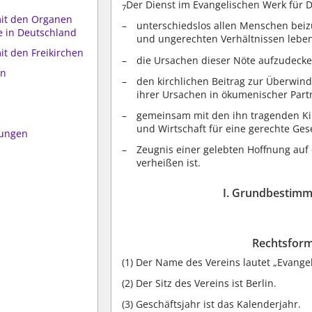
Der Dienst im Evangelischen Werk für Di
7
it den Organen
unterschiedslos allen Menschen beizu
e in Deutschland
und ungerechten Verhältnissen lebe
t den Freikirchen
die Ursachen dieser Nöte aufzudecke
en
den kirchlichen Beitrag zur Überwin
ihrer Ursachen in ökumenischer Partn
gemeinsam mit den ihn tragenden Kir
und Wirtschaft für eine gerechte Ges
mungen
Zeugnis einer gelebten Hoffnung auf 
verheißen ist.
I. Grundbestimm
Rechtsform
(1)
Der Name des Vereins lautet „Evangel
(2)
Der Sitz des Vereins ist Berlin.
(3)
Geschäftsjahr ist das Kalenderjahr.