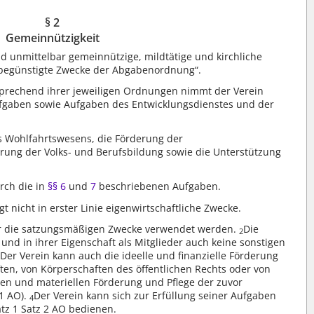
§ 2
Gemeinnützigkeit
nd unmittelbar gemeinnützige, mildtätige und kirchliche
rbegünstigte Zwecke der Abgabenordnung“.
sprechend ihrer jeweiligen Ordnungen nimmt der Verein
ufgaben sowie Aufgaben des Entwicklungsdienstes und der
es Wohlfahrtswesens, die Förderung der
ung der Volks- und Berufsbildung sowie die Unterstützung
rch die in
§§ 6
und
7
beschriebenen Aufgaben.
lgt nicht in erster Linie eigenwirtschaftliche Zwecke.
für die satzungsmäßigen Zwecke verwendet werden.
Die
2
und in ihrer Eigenschaft als Mitglieder auch keine sonstigen
Der Verein kann auch die ideelle und finanzielle Förderung
3
ten, von Körperschaften des öffentlichen Rechts oder von
len und materiellen Förderung und Pflege der zuvor
1 AO).
Der Verein kann sich zur Erfüllung seiner Aufgaben
4
atz 1 Satz 2 AO bedienen.