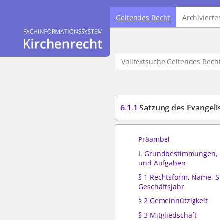
Geltendes Recht
Archivierte
Logo Fachinformationssystem Kirchenrecht
Volltextsuche Geltendes Recht
6.1.1
Satzung des Evangelischen 
Präambel
I. Grundbestimmungen, 
und Aufgaben
§ 1 Rechtsform, Name, S
Geschäftsjahr
§ 2 Gemeinnützigkeit
§ 3 Mitgliedschaft