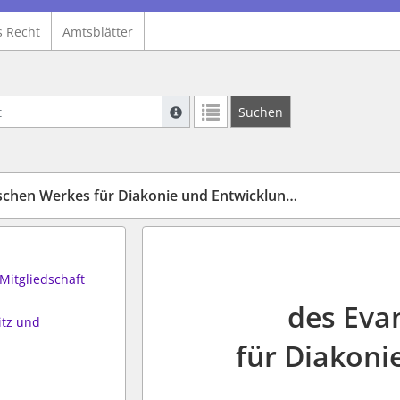
s Recht
Amtsblätter
Suche mit Platzhalter "*", Bsp. Pfarrer*,
Suchen
Weitere Suchoperatoren finden Sie in un
Werkes für Diakonie und Entwicklung e.V. (Satzung)
Mitgliedschaft
des Eva
itz und
für Diakoni