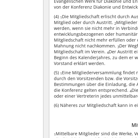
Evangelischen Werk für Diakonie und En
von der Konferenz Diakonie und Entwick
(4)
Die Mitgliedschaft erlischt durch A
1
Mitglied oder durch Austritt.
Mitgliede
2
werden, wenn sie nicht mehr in Verbind
entwicklungsbezogenen oder humanitären
Mitgliedschaft nicht mehr erfüllen oder
Mahnung nicht nachkommen.
Der Wegf
3
Mitgliedschaft im Verein.
Der Austritt 
4
Beginn des Kalenderjahres, zu dem er 
Vorstand erklärt werden.
(5)
Eine Mitgliederversammlung findet n
1
durch den Vorsitzenden bzw. die Vorsit
Bestimmungen über die Einladung, die A
die Konferenz gelten entsprechend.
Di
4
oder einer Vertreterin jedes unmittelb
(6)
Näheres zur Mitgliedschaft kann in e
Mi
Mittelbare Mitglieder sind die Werke, 
1