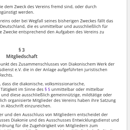
ie dem Zweck des Vereins fremd sind, oder durch
egünstigt werden.
eins oder bei Wegfall seines bisherigen Zweckes fällt das
Deutschland, die es unmittelbar und ausschließlich für
che Zwecke entsprechend den Aufgaben des Vereins zu
§ 3
Mitgliedschaft
tpunkt des Zusammenschlusses von Diakonischem Werk der
dienst e.V. die in der Anlage aufgeführten juristischen
Rechts.
, dass die diakonische, volksmissionarische,
Tätigkeit im Sinne des
§ 5
unmittelbar oder mittelbar
t und diese ausschließlich gemeinnützige, mildtätige oder
tlich organisierte Mitglieder des Vereins haben ihre Satzung
n Abschrift einzureichen.
er und den Ausschluss von Mitgliedern entscheidet der
usses Diakonie und des Ausschusses Entwicklungsdienst und
rdnung für die Zugehörigkeit von Mitgliedern zum