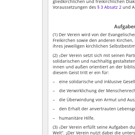
gliedkirchlichen und freikirchlichen 
Voraussetzungen des
§ 3 Absatz 2
und Ab
Aufgaben
(1)
Der Verein wird von der Evangelische
Freikirchen sowie den anderen Kirchen,
ihres jeweiligen kirchlichen Selbstbest
(2)
Der Verein setzt sich mit seinen Par
1
solidarischen und nachhaltig gestaltete
innen und außen orientiert an der biblis
diesem Geist tritt er ein für:
eine solidarische und inklusive Gesell
die Verwirklichung der Menschenrech
die Überwindung von Armut und Aus
den Erhalt der anvertrauten Lebensg
humanitäre Hilfe.
(3)
Der Verein erfüllt seine Aufgaben d
1
Welt“.
Der Verein nutzt dabei die unte
2