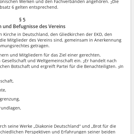
Diakonischen Werken und den Fachverbänden angehören.
Die
2
satz 6 gelten entsprechend.
§ 5
 und Befugnisse des Vereins
n Kirche in Deutschland, den Gliedkirchen der EKD, den
 die Mitglieder des Vereins sind, gemeinsam in Anerkennung
immungsrechtes getragen.
tnern und Mitgliedern für das Ziel einer gerechten,
n Gesellschaft und Weltgemeinschaft ein.
Er handelt nach
2
chen Botschaft und ergreift Partei für die Benachteiligten.
In
3
schaft,
te,
grenzung,
rundlagen,
urch seine Werke „Diakonie Deutschland“ und „Brot für die
rschiedlichen Perspektiven und Erfahrungen seiner beiden