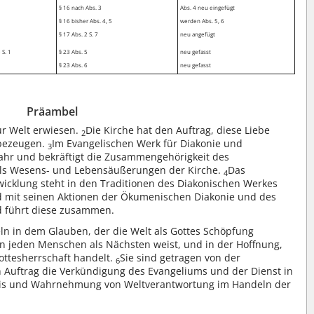
§ 16 nach Abs. 3
Abs. 4 neu eingefügt
§ 16 bisher Abs. 4, 5
werden Abs. 5, 6
§ 17 Abs. 2 S. 7
neu angefügt
 S. 1
§ 23 Abs. 5
neu gefasst
§ 23 Abs. 6
neu gefasst
Präambel
zur Welt erwiesen.
Die Kirche hat den Auftrag, diese Liebe
2
 bezeugen.
Im Evangelischen Werk für Diakonie und
3
ahr und bekräftigt die Zusammengehörigkeit des
 als Wesens- und Lebensäußerungen der Kirche.
Das
4
wicklung steht in den Traditionen des Diakonischen Werkes
d mit seinen Aktionen der Ökumenischen Diakonie und des
d führt diese zusammen.
ln in dem Glauben, der die Welt als Gottes Schöpfung
 an jeden Menschen als Nächsten weist, und in der Hoffnung,
ottesherrschaft handelt.
Sie sind getragen von der
6
 Auftrag die Verkündigung des Evangeliums und der Dienst in
gnis und Wahrnehmung von Weltverantwortung im Handeln der