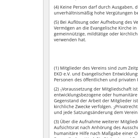
(4)
Keine Person darf durch Ausgaben, d
unverhältnismäßig hohe Vergütungen b
(5)
Bei Auflösung oder Aufhebung des Ver
Vermögen an die Evangelische Kirche in 
gemeinnützige, mildtätige oder kirchli
verwenden hat.
(1)
Mitglieder des Vereins sind zum Zei
EKD e.V. und Evangelischen Entwicklungs
Personen des öffentlichen und privaten 
(2)
Voraussetzung der Mitgliedschaft ist
1
entwicklungsbezogene oder humanitäre 
Gegenstand der Arbeit der Mitglieder is
kirchliche Zwecke verfolgen.
Privatrech
2
und jede Satzungsänderung dem Verein i
(3)
Über die Aufnahme weiterer Mitglied
Aufsichtsrat nach Anhörung des Aussch
humanitäre Hilfe nach Maßgabe einer O