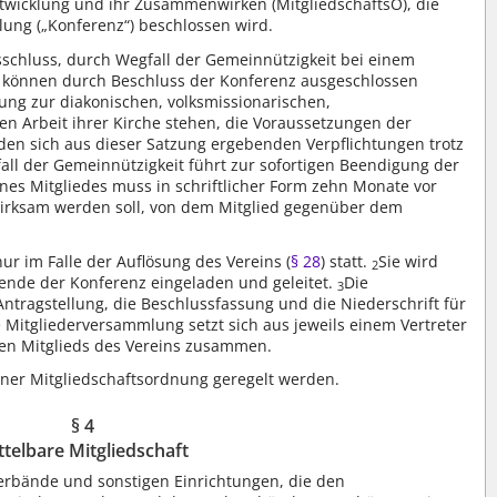
twicklung und ihr Zusammenwirken (MitgliedschaftsO), die
lung („Konferenz“) beschlossen wird.
usschluss, durch Wegfall der Gemeinnützigkeit bei einem
r können durch Beschluss der Konferenz ausgeschlossen
ung zur diakonischen, volksmissionarischen,
 Arbeit ihrer Kirche stehen, die Voraussetzungen der
 den sich aus dieser Satzung ergebenden Verpflichtungen trotz
all der Gemeinnützigkeit führt zur sofortigen Beendigung der
eines Mitgliedes muss in schriftlicher Form zehn Monate vor
wirksam werden soll, von dem Mitglied gegenüber dem
ur im Falle der Auflösung des Vereins (
§ 28
) statt.
Sie wird
2
zende der Konferenz eingeladen und geleitet.
Die
3
ntragstellung, die Beschlussfassung und die Niederschrift für
e Mitgliederversammlung setzt sich aus jeweils einem Vertreter
aren Mitglieds des Vereins zusammen.
iner Mitgliedschaftsordnung geregelt werden.
§ 4
ttelbare Mitgliedschaft
Verbände und sonstigen Einrichtungen, die den