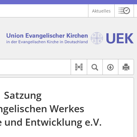
Aktuelles
Sitzu
Logo Union Ev. Kirchen in der EKD
 findet auch: "Pfarrerinitiative" oder "Pfarrerausschuss".
serer Hilfe.
Textsuche 
Verfüg
Dokument-Beziehu
Satzung
ngelischen Werkes
e und Entwicklung e.V.