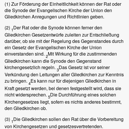
(1)
Zur Förderung der Einheitlichkeit können der Rat oder
die Synode der Evangelischen Kirche der Union den
Gliedkirchen Anregungen und Richtlinien geben.
(2)
Der Rat oder die Synode können ferner den
1
Gliedkirchen Gesetzentwürfe zuleiten zur Entschließung
darüber, ob sie mit der Regelung des Gegenstandes durch
ein Gesetz der Evangelischen Kirche der Union
einverstanden sind.
Mit Wirkung für die zustimmenden
2
Gliedkirchen kann die Synode den Gegenstand
kirchengesetzlich regeln.
Das Gesetz ist vor seiner
3
Verkündung den Leitungen aller Gliedkirchen zur Kenntnis
zu bringen.
Es kann nur für diejenigen Gliedkirchen in
4
Kraft gesetzt werden, bei denen festgestellt wird, dass sie
nicht widersprechen.
Die Durchführung eines solchen
5
Kirchengesetzes liegt, sofern es nichts anderes bestimmt,
den Gliedkirchen ob.
(3)
Die Gliedkirchen sollen den Rat über die Vorbereitung
1
von Kirchengesetzen und gesetzesvertretenden.