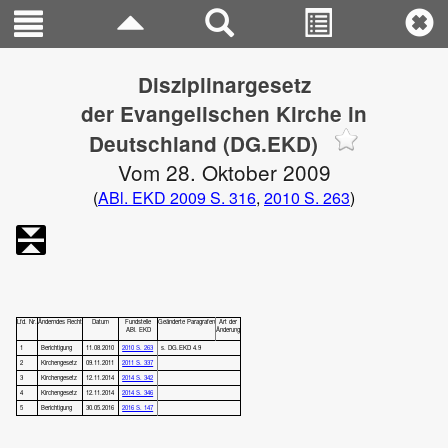
Disziplinargesetz
der Evangelischen Kirche in
Deutschland (DG.EKD)
Vom 28. Oktober 2009
(
ABl. EKD 2009 S. 316
,
2010 S. 263
)
Lfd. Nr.
Änderndes Recht
Datum
Fundstelle
Geänderte Paragrafen
Art der
ABl. EKD
Änderung
1
Berichtigung
11.08.2010
2010 S. 263
s. DG.EKD 4.9
2
Kirchengesetz
09.11.2011
2011 S. 337
3
Kirchengesetz
12.11.2014
2014 S. 342
4
Kirchengesetz
12.11.2014
2014 S. 346
5
Berichtigung
30.05.2016
2016 S. 147