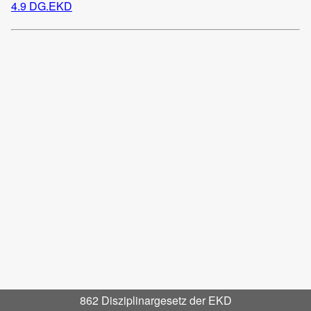
4.9 DG.EKD
862 Disziplinargesetz der EKD