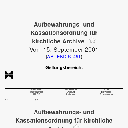
Aufbewahrungs- und
Kassationsordnung für
kirchliche Archive
Vom 15. September 2001
(
ABl. EKD S. 451
)
Geltungsbereich:
Fundstelle der
Ausführungs- und
Nr. der
Inkraftsetzung im
Ergänzungs-
gliedkirchlichen
ABl. EKD
bestimmungen
Rechtssammlung
EKU
(§ 6)
Aufbewahrungs- und
Kassationsordnung für kirchliche