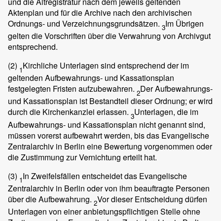
und die Altregistratur nach dem jeweils geltenden
Aktenplan und für die Archive nach den archivischen
Ordnungs- und Verzeichnungsgrundsätzen.
Im Übrigen
3
gelten die Vorschriften über die Verwahrung von Archivgut
entsprechend.
(2)
Kirchliche Unterlagen sind entsprechend der im
1
geltenden Aufbewahrungs- und Kassationsplan
festgelegten Fristen aufzubewahren.
Der Aufbewahrungs-
2
und Kassationsplan ist Bestandteil dieser Ordnung; er wird
durch die Kirchenkanzlei erlassen.
Unterlagen, die im
3
Aufbewahrungs- und Kassationsplan nicht genannt sind,
müssen vorerst aufbewahrt werden, bis das Evangelische
Zentralarchiv in Berlin eine Bewertung vorgenommen oder
die Zustimmung zur Vernichtung erteilt hat.
(3)
In Zweifelsfällen entscheidet das Evangelische
1
Zentralarchiv in Berlin oder von ihm beauftragte Personen
über die Aufbewahrung.
Vor dieser Entscheidung dürfen
2
Unterlagen von einer anbietungspflichtigen Stelle ohne